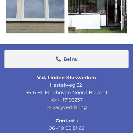
Bel nu
V.d. Linden Kluswerken
Hastelweg 32
5616 HL Eindhoven Noord-Brabant
KvK : 17193237
Privacyverklaring
Contact :
06 - 10 09 81 66